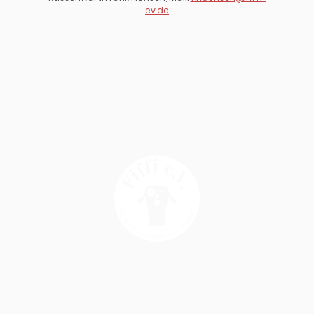
ev.de
Copyright © 2025 Fiffi e.V. - All Rights Reserved
Bankverbindung:
VR Bank Nord eG | Fiffi e.V.
IBAN: DE52 2176 3542 0001 5402 46 | BIC: GENODEF1BDS