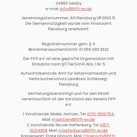
24860 Uelsby
e-mail:
info@fiffi-ev.de
Vereinsregisternummer: AG Flensburg VR 3603 FL
Die Gemeinnützigkeit wurde vom Finanzamt
Flensburg anerkannt.
Registriernummer gem. § 4
BinnentierseuchenSchVO: 01 059 093 3323
Der Fiffi e.V. ist eine geprüfte Organisation mit
Erlaubnis nach §11 TierSchG Abs. 1 Nr. 5
Aufsichtsbehörde: Amt für Veterinärmedizin und
Verbraucherschutz Landkreis Schleswig-
Flensburg
Vertretungsberechtigt und für den Inhalt
verantwortlich ist der Vorstand des Vereins Fiffi
e.V.
1. Vorsitzende: Maike Jantzen, Tel:
0170-1500754
,
Mail:
m.jantzen@fiffi-ev.de
2. Vorsitzende: Nicole Halfenberg, Tel:
0157-
30214828
, Mail:
n.halfenberg@fiffi-ev.de
Kassenwart: Frank Hönsch, Mail:
f.hoensch@fiffi-