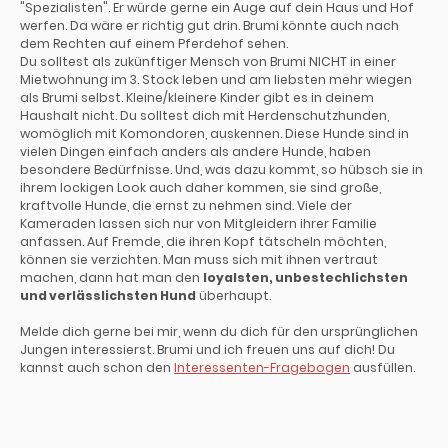
"Spezialisten". Er würde gerne ein Auge auf dein Haus und Hof
werfen. Da wäre er richtig gut drin. Brumi könnte auch nach
dem Rechten auf einem Pferdehof sehen.
Du solltest als zukünftiger Mensch von Brumi NICHT in einer
Mietwohnung im 3. Stock leben und am liebsten mehr wiegen
als Brumi selbst. Kleine/kleinere Kinder gibt es in deinem
Haushalt nicht. Du solltest dich mit Herdenschutzhunden,
womöglich mit Komondoren, auskennen. Diese Hunde sind in
vielen Dingen einfach anders als andere Hunde, haben
besondere Bedürfnisse. Und, was dazu kommt, so hübsch sie in
ihrem lockigen Look auch daher kommen, sie sind große,
kraftvolle Hunde, die ernst zu nehmen sind. Viele der
Kameraden lassen sich nur von Mitgleidern ihrer Familie
anfassen. Auf Fremde, die ihren Kopf tätscheln möchten,
können sie verzichten. Man muss sich mit ihnen vertraut
machen, dann hat man den
loyalsten, unbestechlichsten
und verlässlichsten Hund
überhaupt.
Melde dich gerne bei mir, wenn du dich für den ursprünglichen
Jungen interessierst. Brumi und ich freuen uns auf dich! Du
kannst auch schon den
Interessenten-Fragebogen
ausfüllen.