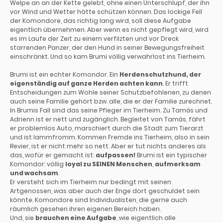
Welpe an an der Kette gelebt, ohne einen Unterschlupf, der ihn
vor Wind und Wetter hätte schützen können. Das lockige Fell
der Komondore, das richtig lang wird, soll diese Aufgabe
eigentlich übernehmen. Aber wenn es nicht gepflegt wird, wird
es im Laufe der Zeit zu einem verfilzten und vor Dreck
starrenden Panzer, der den Hund in seiner Bewegungsfreiheit
einschränkt. Und so kam Brumi völlig verwahrlost ins Tierheim.
Brumi ist ein echter Komondor. Ein
Herdenschutzhund, der
eigenständig auf ganze Herden achten kann
. Er trifft
Entscheidungen zum Wohle seiner Schutzbefohlenen, zu denen
auch seine Familie gehört bzw. alle, die er der Familie zurechnet.
In Brumis Fall sind das seine Pfleger im Tierheim. Zu Tamás und
Adrienn ist er nett und zugänglich. Begleitet von Tamás, fährt
er problemlos Auto, marschiert durch die Stadt zum Tierarzt
und ist lammfromm. Kommen Fremde ins Tierheim, also in sein
Revier, ist er nicht mehr so nett. Aber er tut nichts anderes als
das, wofür er gemacht ist:
aufpassen!
Brumi ist ein typischer
Komondor: völlig
loyal zu SEINEN Menschen
,
aufmerksam
und wachsam
.
Er versteht sich im Tierheim nur bedingt mit seinen
Artgenossen, was aber auch der Enge dort geschuldet sein
könnte. Komondore sind Individualisten, die gerne auch
räumlich gesehen ihren eigenen Bereich haben.
Und, sie
brauchen eine Aufgabe
, wie eigentlich alle