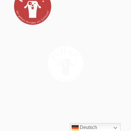
Copyright © 2025 Fiffi e.V. - All Rights Reserved
Bankverbindung:
VR Bank Nord eG | Fiffi e.V.
IBAN: DE52 2176 3542 0001 5402 46 | BIC: GENODEF1BDS
Deutsch