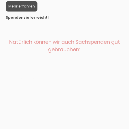
Mehr erfahren
Spendenziel erreicht!
Natürlich können wir auch Sachspenden gut
gebrauchen:
Leckerchen
Maulkörbe in allen Größen
OP-Kragen in allen Größen
Hunde- und Katzen-Transportboxen
Zimmerkennel
Besen und Schaufeln zum Reinigen der Gehege
Decken ohne Füllung
Handtücher
stabile Leinen (keine Flexis)
Geschirre
Spielzeug