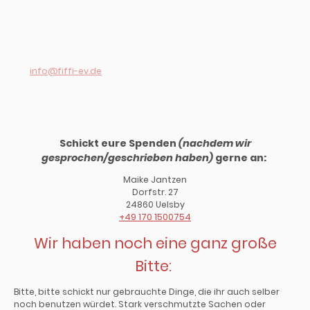
Da wir keinen eigenen Transporter haben können wir
Sachspenden
nur privat transportieren.
Kontaktiert uns
bitte, wenn ihr Sachspenden schicken wollt. Nehmen wir gerne,
aber müssen wir ein bisschen koordinieren. Meldet euch über
oder schreibt uns per
die
info@fiffi-ev.de
bei uns
WhatsApp an
.
Schickt eure Spenden
(nachdem wir
gesprochen/geschrieben haben)
gerne an:
Maike Jantzen
Dorfstr. 27
24860 Uelsby
+49 170 1500754
Wir haben noch eine ganz große
Bitte:
Bitte, bitte schickt nur gebrauchte Dinge, die ihr auch selber
noch benutzen würdet. Stark verschmutzte Sachen oder