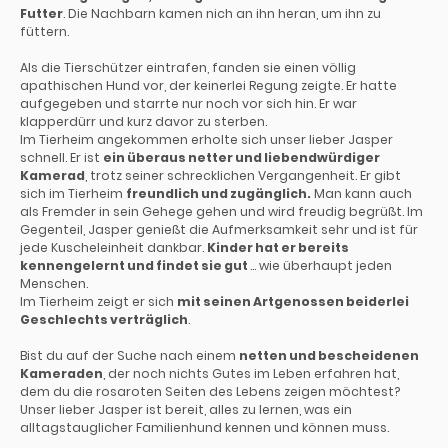
Futter
. Die Nachbarn kamen nich an ihn heran, um ihn zu
füttern.
Als die Tierschützer eintrafen, fanden sie einen völlig
apathischen Hund vor, der keinerlei Regung zeigte. Er hatte
aufgegeben und starrte nur noch vor sich hin. Er war
klapperdürr und kurz davor zu sterben.
Im Tierheim angekommen erholte sich unser lieber Jasper
schnell. Er ist
ein überaus netter und liebendwürdiger
Kamerad
, trotz seiner schrecklichen Vergangenheit. Er gibt
sich im Tierheim
freundlich und zugänglich.
Man kann auch
als Fremder in sein Gehege gehen und wird freudig begrüßt. Im
Gegenteil, Jasper genießt die Aufmerksamkeit sehr und ist für
jede Kuscheleinheit dankbar.
Kinder hat er bereits
kennengelernt und findet sie gut
... wie überhaupt jeden
Menschen.
Im Tierheim zeigt er sich
mit seinen Artgenossen beiderlei
Geschlechts verträglich
.
Bist du auf der Suche nach einem
netten und bescheidenen
Kameraden
, der noch nichts Gutes im Leben erfahren hat,
dem du die rosaroten Seiten des Lebens zeigen möchtest?
Unser lieber Jasper ist bereit, alles zu lernen, was ein
alltagstauglicher Familienhund kennen und können muss.