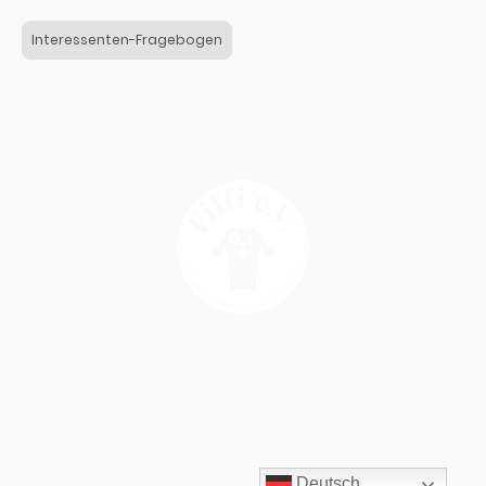
Interessenten-Fragebogen
Copyright © 2025 Fiffi e.V. - All Rights Reserved
Bankverbindung:
VR Bank Nord eG | Fiffi e.V.
IBAN: DE52 2176 3542 0001 5402 46 | BIC: GENODEF1BDS
Deutsch