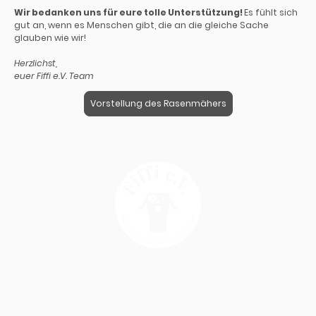
Wir bedanken uns für eure tolle Unterstützung!
Es fühlt sich
gut an, wenn es Menschen gibt, die an die gleiche Sache
glauben wie wir!
Herzlichst,
euer Fiffi e.V. Team
Vorstellung des Rasenmähers
Copyright © 2025 Fiffi e.V. - All Rights Reserved
Bankverbindung:
VR Bank Nord eG | Fiffi e.V.
IBAN: DE52 2176 3542 0001 5402 46 | BIC: GENODEF1BDS