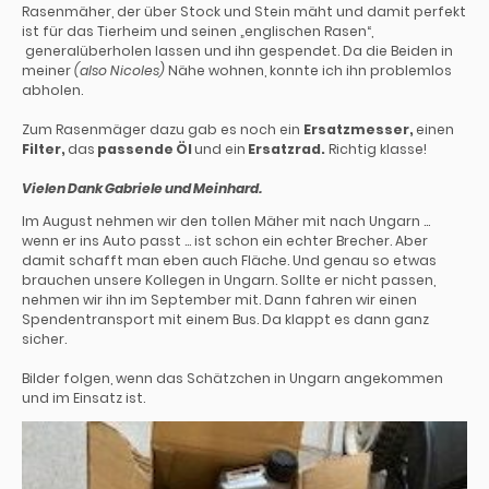
Rasenmäher, der über Stock und Stein mäht und damit perfekt
ist für das Tierheim und seinen „englischen Rasen“,
generalüberholen lassen und ihn gespendet. Da die Beiden in
meiner
(also Nicoles)
Nähe wohnen, konnte ich ihn problemlos
abholen.
Zum Rasenmäger dazu gab es noch ein
Ersatzmesser,
einen
Filter,
das
passende Öl
und ein
Ersatzrad.
Richtig klasse!
Vielen Dank Gabriele und Meinhard.
Im August nehmen wir den tollen Mäher mit nach Ungarn …
wenn er ins Auto passt … ist schon ein echter Brecher. Aber
damit schafft man eben auch Fläche. Und genau so etwas
brauchen unsere Kollegen in Ungarn. Sollte er nicht passen,
nehmen wir ihn im September mit. Dann fahren wir einen
Spendentransport mit einem Bus. Da klappt es dann ganz
sicher.
Bilder folgen, wenn das Schätzchen in Ungarn angekommen
und im Einsatz ist.