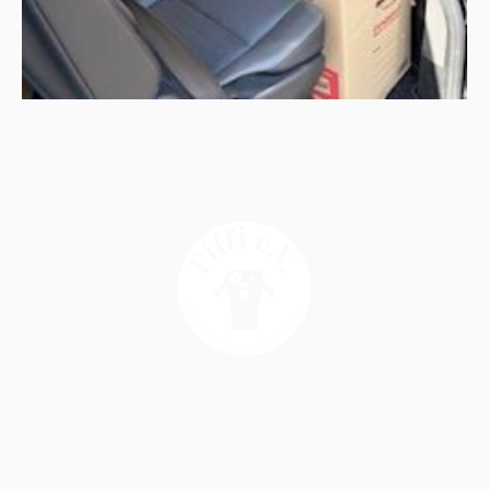
Copyright © 2025 Fiffi e.V. - All Rights Reserved
Bankverbindung:
VR Bank Nord eG | Fiffi e.V.
IBAN: DE52 2176 3542 0001 5402 46 | BIC: GENODEF1BDS