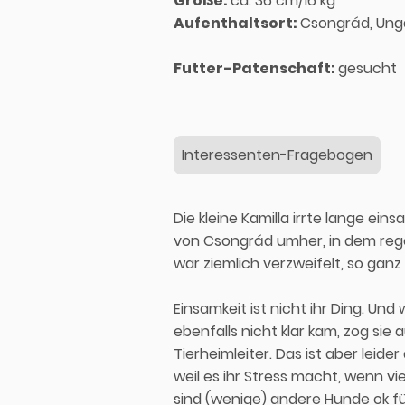
Größe:
ca. 36 cm/16 kg
Aufenthaltsort:
Csongrád, Ung
Futter-Patenschaft:
gesucht
Interessenten-Fragebogen
Die kleine Kamilla irrte lange ei
von Csongrád umher, in dem reg
war ziemlich verzweifelt, so ganz a
Einsamkeit ist nicht ihr Ding. Und 
ebenfalls nicht klar kam, zog sie 
Tierheimleiter. Das ist aber leide
weil es ihr Stress macht, wenn vi
sind (wenige) andere Hunde ok fü