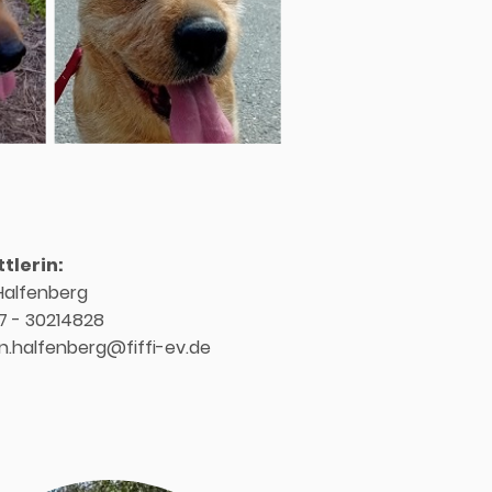
tlerin:
Halfenberg
57 - 30214828
 n.halfenberg@fiffi-ev.de