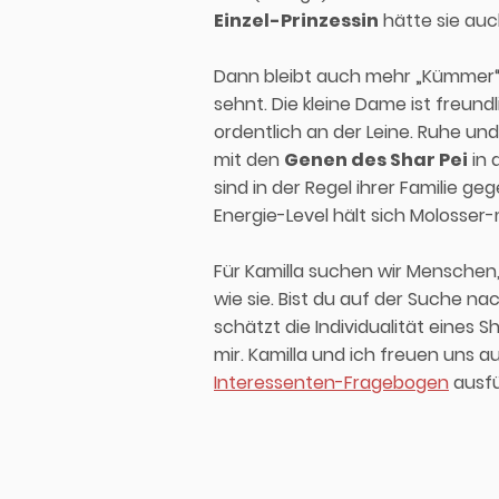
Einzel-Prinzessin
hätte sie au
Dann bleibt auch mehr „Kümmer“ f
sehnt. Die kleine Dame ist freun
ordentlich an der Leine. Ruhe un
mit den
Genen des Shar Pei
in 
sind in der Regel ihrer Familie g
Energie-Level hält sich Molosser
Für Kamilla suchen wir Menschen,
wie sie. Bist du auf der Suche n
schätzt die Individualität eines 
mir. Kamilla und ich freuen uns 
Interessenten-Fragebogen
ausfü