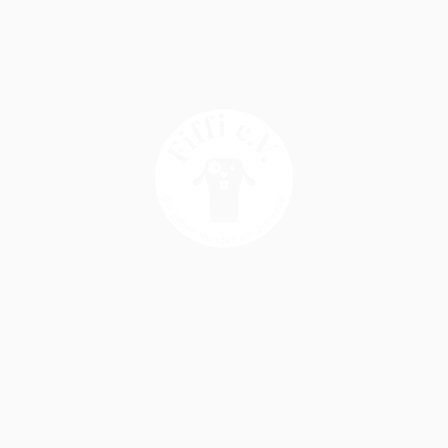
Home
Unsere Fiffis
Impressum
Downloads
Copyright © 2025 Fiffi e.V. - All Rights Reserved
Bankverbindung:
VR Bank Nord eG | Fiffi e.V.
IBAN: DE52 2176 3542 0001 5402 46 | BIC: GENODEF1BDS