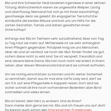
Ella und ihre Schwester Hedi landeten irgendwie in einer aktiven
Tötung. Wahrscheinlich waren sie ungewollte Welpen. Lästig
und überflüssig. Niemand hat sich je mit ihnen beschäftigt,
geschweige denn sie geliebt. Ein engagierter Tierschützter
entdeckte die beiden Mäuse und bat uns um Hilfe für die
zarten Gestalten. Tamás und Adrien gewährten ihnen
Unterschlupf.
Anfangs war Ella im Tierheim sehr zurückhaltend. Aber von Tag
zu Tag taut sie mehr auf. Mittlerweile ist sie sehr anhänglich
ihren Pflegern gegenüber. Prinzipiell mag sie uns Menschen,
aber ab und an verlässt sie noch der Mut. Kinder findet sie gut,
sofern diese nicht zu wild sind. Sie ist verspielt, freundlich und
eine clevere kleine Dame. Ella hat noch nicht viel erlebt in ihrem
Leben, aber diesen Wissensrückstand wird sie schnell aufholen.
Um sie richtig einschätzen zu können und ihr weiter Sicherheit
zu vermitteln, damit aus ihr mal eine taffe Lady wird, darf sie
am 11.4. auf eine Pflegestelle in Kappeln reisen. Dort wird sie
sicher schnell all ihre noch vorhandenen Bedenken über Bord
schmeißen und vieles lernen.
Ella ist bereit, dein Herz zu erobern. Und du Ihres?
Dann melde dich gerne bei mir. Ella und ich freuen uns auf dich!
Du kannst auch schon den
Interessenten-Fragebogen