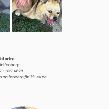
tlerin:
Halfenberg
57 - 30214828
 n.halfenberg@fiffi-ev.de